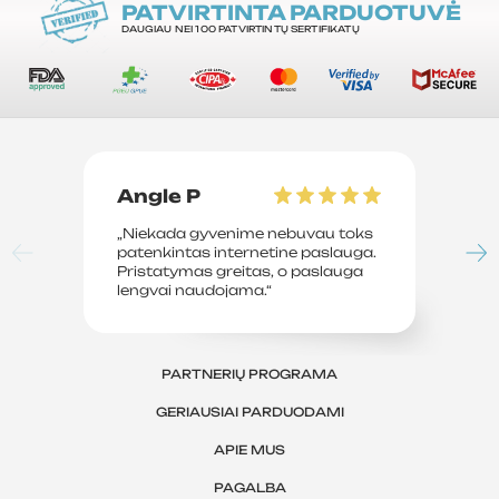
PATVIRTINTA PARDUOTUVĖ
DAUGIAU NEI 100 PATVIRTINTŲ SERTIFIKATŲ
Angle P
D
„Niekada gyvenime nebuvau toks
„P
patenkintas internetine paslauga.
su
Pristatymas greitas, o paslauga
le
lengvai naudojama.“
sv
PARTNERIŲ PROGRAMA
GERIAUSIAI PARDUODAMI
APIE MUS
PAGALBA