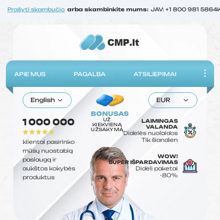
Prašyti skambučio
arba skambinkite mums:
JAV: +1 800 981 5864
APIE MUS
PAGALBA
ATSILIEPIMAI
English
EUR
BONUSAS
UŽ
1 000 000
LAIMINGAS
KIEKVIENĄ
VALANDA
UŽSAKYMĄ
Didelės nuolaidos
Tik šiandien
klientai pasirinko
mūsų nuostabią
WOW!
paslaugą ir
SUPER IŠPARDAVIMAS
aukštos kokybės
Dideli paketai
-80%
produktus