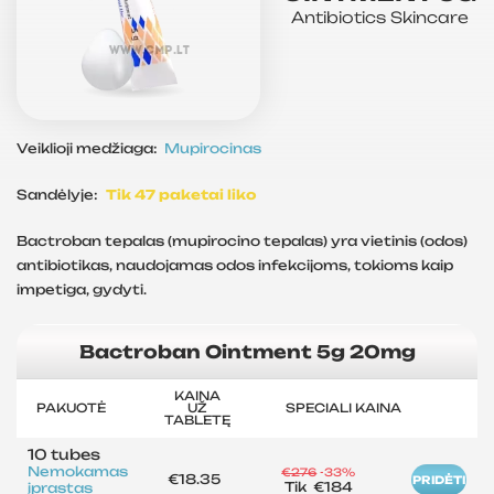
Antibiotics
Skincare
Veiklioji medžiaga:
Mupirocinas
Sandėlyje:
Tik 47 paketai liko
Bactroban tepalas (mupirocino tepalas) yra vietinis (odos)
antibiotikas, naudojamas odos infekcijoms, tokioms kaip
impetiga, gydyti.
Bactroban Ointment 5g 20mg
KAINA
PAKUOTĖ
UŽ
SPECIALI KAINA
TABLETĘ
10 tubes
Nemokamas
€276
-33%
€18.35
PRIDĖTI
Tik
€184
įprastas