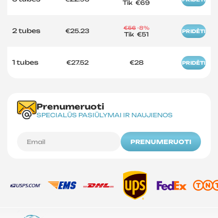
Tik
€69
€56
-8%
2 tubes
€25.23
PRIDĖTI
Tik
€51
1 tubes
€27.52
€28
PRIDĖTI
Prenumeruoti
SPECIALŪS PASIŪLYMAI IR NAUJIENOS
PRENUMERUOTI