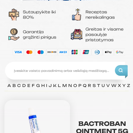
Sutaupykite iki
Receptas
80%
nereikalingas
Greitas ir visame
Garantija
pasaulyje
grąžinti pinigus
pristatymas
A
B
C
D
E
F
G
H
I
J
K
L
M
N
O
P
Q
R
S
T
U
V
W
X
Y
Z
BACTROBAN
OINTMENT 5G