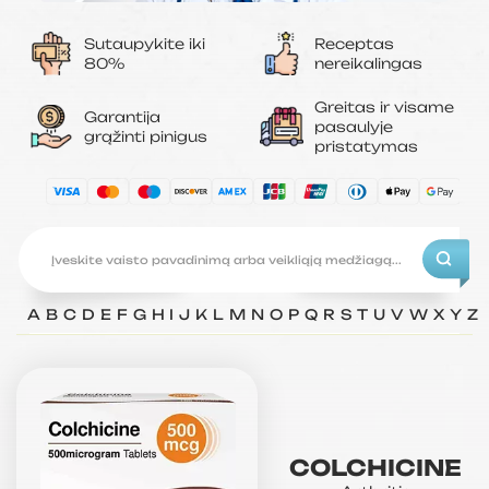
Sutaupykite iki
Receptas
80%
nereikalingas
Greitas ir visame
Garantija
pasaulyje
grąžinti pinigus
pristatymas
A
B
C
D
E
F
G
H
I
J
K
L
M
N
O
P
Q
R
S
T
U
V
W
X
Y
Z
COLCHICINE