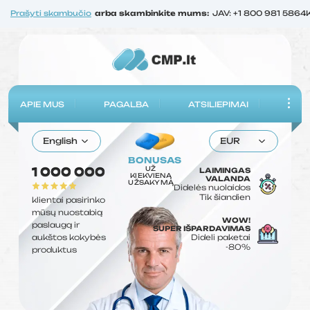
Prašyti skambučio
arba skambinkite mums:
JAV: +1 800 981 5864
APIE MUS
PAGALBA
ATSILIEPIMAI
English
EUR
BONUSAS
UŽ
1 000 000
LAIMINGAS
KIEKVIENĄ
VALANDA
UŽSAKYMĄ
Didelės nuolaidos
Tik šiandien
klientai pasirinko
mūsų nuostabią
WOW!
paslaugą ir
SUPER IŠPARDAVIMAS
aukštos kokybės
Dideli paketai
-80%
produktus