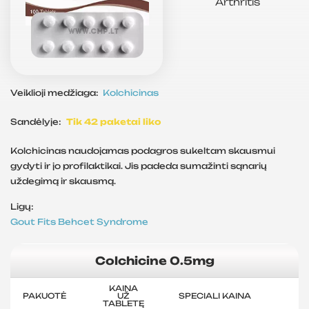
Arthritis
Veiklioji medžiaga:
Kolchicinas
Sandėlyje:
Tik 42 paketai liko
Kolchicinas naudojamas podagros sukeltam skausmui
gydyti ir jo profilaktikai. Jis padeda sumažinti sąnarių
uždegimą ir skausmą.
Ligų:
Gout
Fits
Behcet Syndrome
Colchicine 0.5mg
KAINA
PAKUOTĖ
UŽ
SPECIALI KAINA
TABLETĘ