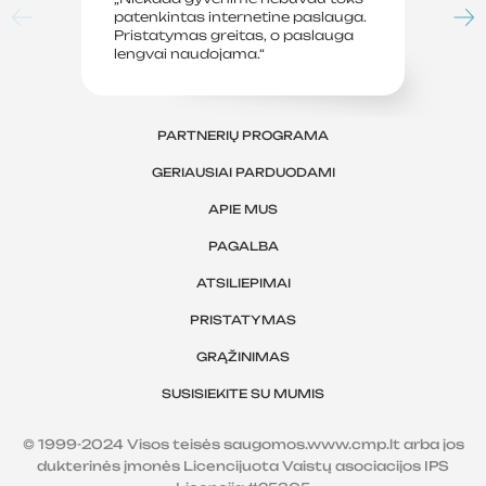
patenkintas internetine paslauga.
su
Pristatymas greitas, o paslauga
le
lengvai naudojama.“
sv
PARTNERIŲ PROGRAMA
GERIAUSIAI PARDUODAMI
APIE MUS
PAGALBA
ATSILIEPIMAI
PRISTATYMAS
GRĄŽINIMAS
SUSISIEKITE SU MUMIS
© 1999-2024 Visos teisės saugomos.www.cmp.lt arba jos
dukterinės įmonės Licencijuota Vaistų asociacijos IPS